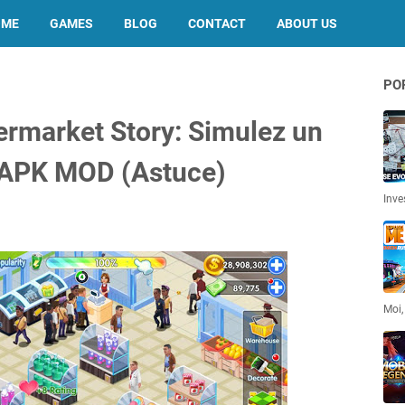
OME
GAMES
BLOG
CONTACT
ABOUT US
PO
rmarket Story: Simulez un
 APK MOD (Astuce)
Inve
Moi,