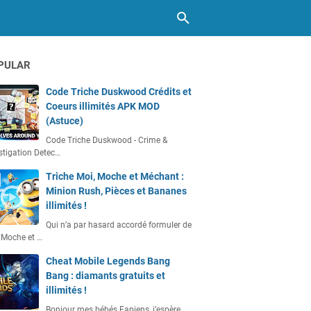
PULAR
Code Triche Duskwood Crédits et
Coeurs illimités APK MOD
(Astuce)
Code Triche Duskwood - Crime &
stigation Detec…
Triche Moi, Moche et Méchant :
Minion Rush, Pièces et Bananes
illimités !
Qui n’a par hasard accordé formuler de
 Moche et …
Cheat Mobile Legends Bang
Bang : diamants gratuits et
illimités !
Bonjour mes bébés Fapiens, j’espère