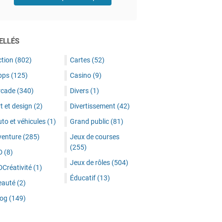
ELLÉS
ction
(802)
Cartes
(52)
pps
(125)
Casino
(9)
rcade
(340)
Divers
(1)
t et design
(2)
Divertissement
(42)
to et véhicules
(1)
Grand public
(81)
venture
(285)
Jeux de courses
(255)
D
(8)
Jeux de rôles
(504)
DCréativité
(1)
Éducatif
(13)
eauté
(2)
log
(149)