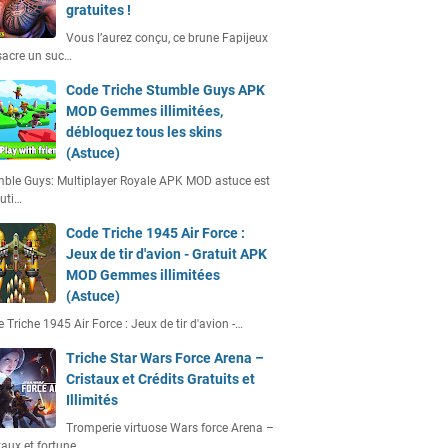
gratuites !
Vous l’aurez conçu, ce brune Fapijeux
acre un suc…
Code Triche Stumble Guys APK
MOD Gemmes illimitées,
débloquez tous les skins
(Astuce)
ble Guys: Multiplayer Royale APK MOD astuce est
uti…
Code Triche 1945 Air Force :
Jeux de tir d'avion - Gratuit APK
MOD Gemmes illimitées
(Astuce)
 Triche 1945 Air Force : Jeux de tir d'avion -…
Triche Star Wars Force Arena –
Cristaux et Crédits Gratuits et
Illimités
Tromperie virtuose Wars force Arena –
taux et fortune…