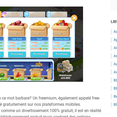
LIB
A
A
A
Ar
Au
A
B
B
B
e ce mot barbare? Un freemium, également appelé free-
sé gratuitement sur nos plateformes mobiles.
B
 comme un divertissement 100% gratuit, il est en réalité
um téléchargement gratuit mais contient des options